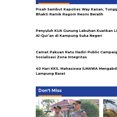
Pisah Sambut Kapolres Way Kanan, Tungg
Bhakti Ramik Ragom Resmi Beralih
Penyuluh KUA Gunung Labuhan Kuatkan Li
Al-Qur’an di Kampung Suka Negeri
Camat Pakuan Ratu Hadiri Public Campai
Sosialisasi Zona Integritas
40 Hari KKS, Mahasiswa ILMAWA Mengabdi
Lampung Barat
Don't Miss