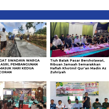
GAT SWADAYA WARGA
Tiuh Balak Pasar Bersholawat,
 ASRI, PEMBANGUNAN
Ribuan Jamaah Semarakkan
MASUK HARI KEDUA
Haflah Khotmil Qur’an Madin Az
CORAN
Zuhriyah