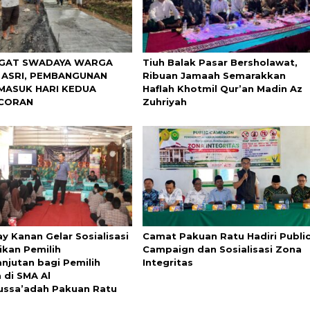
GAT SWADAYA WARGA
Tiuh Balak Pasar Bersholawat,
 ASRI, PEMBANGUNAN
Ribuan Jamaah Semarakkan
MASUK HARI KEDUA
Haflah Khotmil Qur’an Madin Az
CORAN
Zuhriyah
y Kanan Gelar Sosialisasi
Camat Pakuan Ratu Hadiri Publi
ikan Pemilih
Campaign dan Sosialisasi Zona
anjutan bagi Pemilih
Integritas
 di SMA Al
ussa’adah Pakuan Ratu