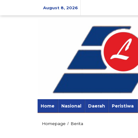
Skip
to
August 8, 2026
content
Home
Nasional
Daerah
Peristiwa
Plt
Homepage
Berita
/
Bupati
Ayu