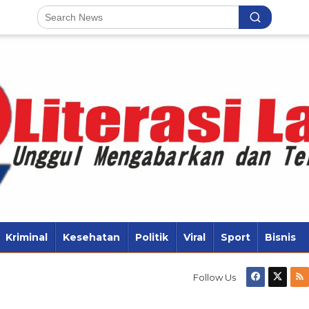
Kriminal
Kesehatan
Politik
Viral
Sport
Bisnis
Follow Us