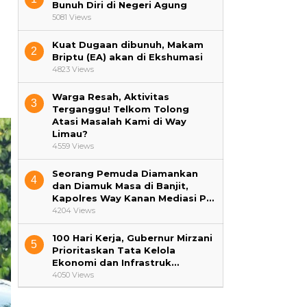
Bunuh Diri di Negeri Agung
5081 Views
Kuat Dugaan dibunuh, Makam
2
Briptu (EA) akan di Ekshumasi
4823 Views
Warga Resah, Aktivitas
3
Terganggu! Telkom Tolong
Atasi Masalah Kami di Way
Limau?
4559 Views
Seorang Pemuda Diamankan
4
dan Diamuk Masa di Banjit,
Kapolres Way Kanan Mediasi P…
4204 Views
100 Hari Kerja, Gubernur Mirzani
5
Prioritaskan Tata Kelola
Ekonomi dan Infrastruk…
4050 Views