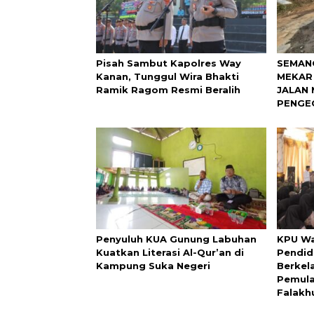
Pisah Sambut Kapolres Way
SEMAN
Kanan, Tunggul Wira Bhakti
MEKAR
Ramik Ragom Resmi Beralih
JALAN 
PENGE
Penyuluh KUA Gunung Labuhan
KPU Wa
Kuatkan Literasi Al-Qur’an di
Pendid
Kampung Suka Negeri
Berkel
Pemula
Falakh