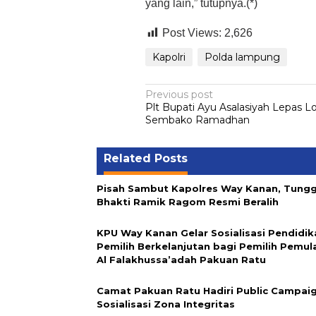
yang lain,” tutupnya.(*)
Post Views:
2,626
Kapolri
Polda lampung
Post
Previous post
Plt Bupati Ayu Asalasiyah Lepas Lo
navigation
Sembako Ramadhan
Related Posts
Pisah Sambut Kapolres Way Kanan, Tungg
Bhakti Ramik Ragom Resmi Beralih
KPU Way Kanan Gelar Sosialisasi Pendidik
Pemilih Berkelanjutan bagi Pemilih Pemul
Al Falakhussa’adah Pakuan Ratu
Camat Pakuan Ratu Hadiri Public Campai
Sosialisasi Zona Integritas