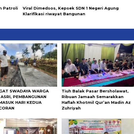
 Patroli
Viral Dimedsos, Kepsek SDN 1 Negeri Agung
Klarifikasi riwayat Bangunan
GAT SWADAYA WARGA
Tiuh Balak Pasar Bersholawat,
 ASRI, PEMBANGUNAN
Ribuan Jamaah Semarakkan
MASUK HARI KEDUA
Haflah Khotmil Qur’an Madin Az
CORAN
Zuhriyah