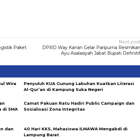
Next pos
gistik Paket
DPRD Way Kanan Gelar Paripurna Resmika
Ayu Asalasiyah Jabat Bupati Definiti
ul Wira
Penyuluh KUA Gunung Labuhan Kuatkan Literasi
Al-Qur’an di Kampung Suka Negeri
an
Camat Pakuan Ratu Hadiri Public Campaign dan
a di SMA
Sosialisasi Zona Integritas
gn dan
40 Hari KKS, Mahasiswa ILMAWA Mengabdi di
Lampung Barat