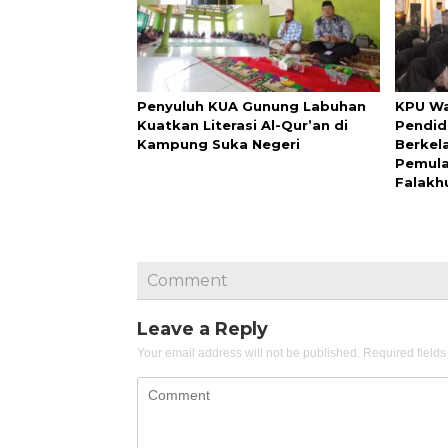
Penyuluh KUA Gunung Labuhan
KPU Wa
Kuatkan Literasi Al-Qur’an di
Pendid
Kampung Suka Negeri
Berkel
Pemula
Falakh
Comment
Leave a Reply
Your email address will not be published.
Required field