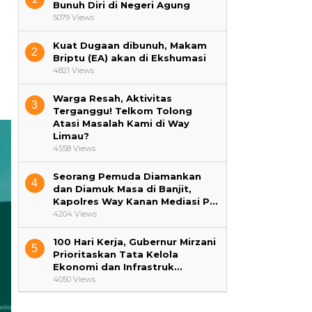
Bunuh Diri di Negeri Agung
5079 Views
Kuat Dugaan dibunuh, Makam
2
Briptu (EA) akan di Ekshumasi
4821 Views
Warga Resah, Aktivitas
3
Terganggu! Telkom Tolong
Atasi Masalah Kami di Way
Limau?
4558 Views
Seorang Pemuda Diamankan
4
dan Diamuk Masa di Banjit,
Kapolres Way Kanan Mediasi P…
4204 Views
100 Hari Kerja, Gubernur Mirzani
5
Prioritaskan Tata Kelola
Ekonomi dan Infrastruk…
4050 Views