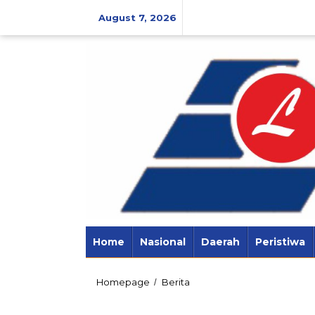
Skip
to
August 7, 2026
content
Home
Nasional
Daerah
Peristiwa
Diduga
Homepage
Berita
/
Tiga
Anggota