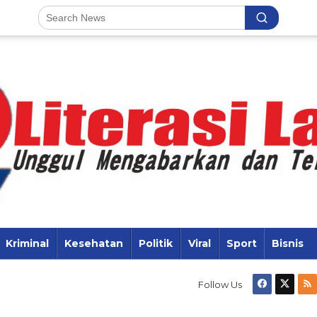
Kriminal
Kesehatan
Politik
Viral
Sport
Bisnis
Follow Us