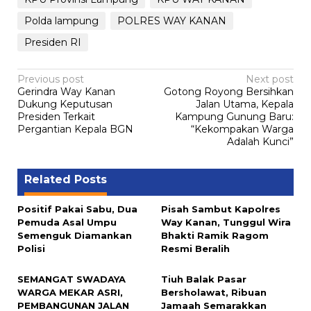
Polda lampung
POLRES WAY KANAN
Presiden RI
Post
Previous post
Next post
Gerindra Way Kanan
Gotong Royong Bersihkan
navigation
Dukung Keputusan
Jalan Utama, Kepala
Presiden Terkait
Kampung Gunung Baru:
Pergantian Kepala BGN
“Kekompakan Warga
Adalah Kunci”
Related Posts
Positif Pakai Sabu, Dua
Pisah Sambut Kapolres
Pemuda Asal Umpu
Way Kanan, Tunggul Wira
Semenguk Diamankan
Bhakti Ramik Ragom
Polisi
Resmi Beralih
SEMANGAT SWADAYA
Tiuh Balak Pasar
WARGA MEKAR ASRI,
Bersholawat, Ribuan
PEMBANGUNAN JALAN
Jamaah Semarakkan