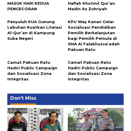
MASUK HARI KEDUA
Haflah Khotmil Qur’an
PENGECORAN
Madin Az Zuhriyah
Penyuluh KUA Gunung
KPU Way Kanan Gelar
Labuhan Kuatkan Literasi
Sosialisasi Pendidikan
Al-Qur’an di Kampung
Pemilih Berkelanjutan
Suka Negeri
bagi Pemilih Pemula di
SMA Al Falakhussa’adah
Pakuan Ratu
Camat Pakuan Ratu
Camat Pakuan Ratu
Hadiri Public Campaign
Hadiri Public Campaign
dan Sosialisasi Zona
dan Sosialisasi Zona
Integritas
Integritas
Don't Miss