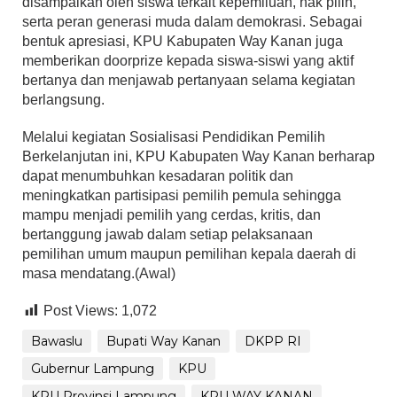
disampaikan oleh siswa terkait kepemiluan, hak pilih,
serta peran generasi muda dalam demokrasi. Sebagai
bentuk apresiasi, KPU Kabupaten Way Kanan juga
memberikan doorprize kepada siswa-siswi yang aktif
bertanya dan menjawab pertanyaan selama kegiatan
berlangsung.
Melalui kegiatan Sosialisasi Pendidikan Pemilih
Berkelanjutan ini, KPU Kabupaten Way Kanan berharap
dapat menumbuhkan kesadaran politik dan
meningkatkan partisipasi pemilih pemula sehingga
mampu menjadi pemilih yang cerdas, kritis, dan
bertanggung jawab dalam setiap pelaksanaan
pemilihan umum maupun pemilihan kepala daerah di
masa mendatang.(Awal)
Post Views:
1,072
Bawaslu
Bupati Way Kanan
DKPP RI
Gubernur Lampung
KPU
KPU Provinsi Lampung
KPU WAY KANAN