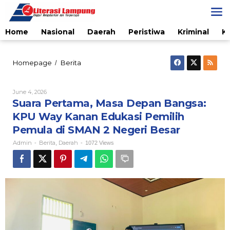
Skip
to
content
Home
Nasional
Daerah
Peristiwa
Kriminal
K
Suara
Homepage
Berita
/
Pertama,
Masa
Depan
By
June 4, 2026
Admin
Bangsa:
Suara Pertama, Masa Depan Bangsa:
KPU
KPU Way Kanan Edukasi Pemilih
Way
Kanan
Pemula di SMAN 2 Negeri Besar
Edukasi
Admin
Berita
Daerah
-
,
-
1072 Views
Pemilih
Pemula
di
SMAN
2
Negeri
Besar