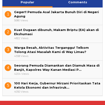
Popular
Comments
Geger!! Pemuda Asal Jakarta Bunuh Diri di Negeri
1
Agung
5080 Views
Kuat Dugaan dibunuh, Makam Briptu (EA) akan di
2
Ekshumasi
4822 Views
Warga Resah, Aktivitas Terganggu! Telkom
3
Tolong Atasi Masalah Kami di Way Limau?
4558 Views
Seorang Pemuda Diamankan dan Diamuk Masa di
4
Banjit, Kapolres Way Kanan Mediasi P…
4204 Views
100 Hari Kerja, Gubernur Mirzani Prioritaskan Tata
5
Kelola Ekonomi dan Infrastruk…
4050 Views