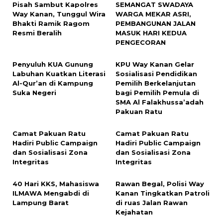
Pisah Sambut Kapolres
SEMANGAT SWADAYA
Way Kanan, Tunggul Wira
WARGA MEKAR ASRI,
Bhakti Ramik Ragom
PEMBANGUNAN JALAN
Resmi Beralih
MASUK HARI KEDUA
PENGECORAN
Penyuluh KUA Gunung
KPU Way Kanan Gelar
Labuhan Kuatkan Literasi
Sosialisasi Pendidikan
Al-Qur’an di Kampung
Pemilih Berkelanjutan
Suka Negeri
bagi Pemilih Pemula di
SMA Al Falakhussa’adah
Pakuan Ratu
Camat Pakuan Ratu
Camat Pakuan Ratu
Hadiri Public Campaign
Hadiri Public Campaign
dan Sosialisasi Zona
dan Sosialisasi Zona
Integritas
Integritas
40 Hari KKS, Mahasiswa
Rawan Begal, Polisi Way
ILMAWA Mengabdi di
Kanan Tingkatkan Patroli
Lampung Barat
di ruas Jalan Rawan
Kejahatan