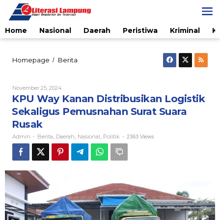
Skip
to
content
Home
Nasional
Daerah
Peristiwa
Kriminal
K
KPU
Homepage
Berita
/
Way
Kanan
Distribusikan
By
November 25, 2024
Admin
Logistik
KPU Way Kanan Distribusikan Logistik
Sekaligus
Sekaligus Pemusnahan Surat Suara
Pemusnahan
Surat
Rusak
Suara
Admin
Berita
Daerah
Nasional
Politik
-
,
,
,
-
2363 Views
Rusak