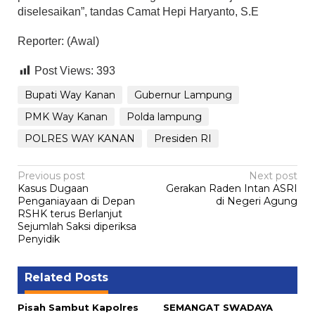
diselesaikan”, tandas Camat Hepi Haryanto, S.E
Reporter: (Awal)
Post Views:
393
Bupati Way Kanan
Gubernur Lampung
PMK Way Kanan
Polda lampung
POLRES WAY KANAN
Presiden RI
Post
Previous post
Next post
Kasus Dugaan
Gerakan Raden Intan ASRI
navigation
Penganiayaan di Depan
di Negeri Agung
RSHK terus Berlanjut
Sejumlah Saksi diperiksa
Penyidik
Related Posts
Pisah Sambut Kapolres
SEMANGAT SWADAYA