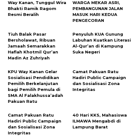
Way Kanan, Tunggul Wira
WARGA MEKAR ASRI,
Bhakti Ramik Ragom
PEMBANGUNAN JALAN
Resmi Beralih
MASUK HARI KEDUA
PENGECORAN
Tiuh Balak Pasar
Penyuluh KUA Gunung
Bersholawat, Ribuan
Labuhan Kuatkan Literasi
Jamaah Semarakkan
Al-Qur’an di Kampung
Haflah Khotmil Qur’an
Suka Negeri
Madin Az Zuhriyah
KPU Way Kanan Gelar
Camat Pakuan Ratu
Sosialisasi Pendidikan
Hadiri Public Campaign
Pemilih Berkelanjutan
dan Sosialisasi Zona
bagi Pemilih Pemula di
Integritas
SMA Al Falakhussa’adah
Pakuan Ratu
Camat Pakuan Ratu
40 Hari KKS, Mahasiswa
Hadiri Public Campaign
ILMAWA Mengabdi di
dan Sosialisasi Zona
Lampung Barat
Integritas