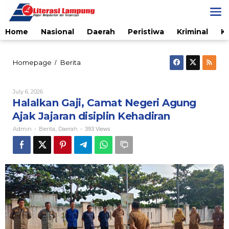
Skip
to
content
Home
Nasional
Daerah
Peristiwa
Kriminal
K
Halalkan
Homepage
Berita
/
Gaji,
Camat
Negeri
By
July 6, 2026
Admin
Agung
Halalkan Gaji, Camat Negeri Agung
Ajak
Ajak Jajaran disiplin Kehadiran
Jajaran
disiplin
Admin
Berita
Daerah
-
,
-
393 Views
Kehadiran