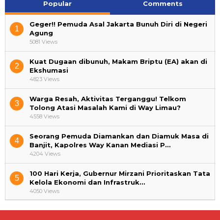
Popular
Comments
Geger!! Pemuda Asal Jakarta Bunuh Diri di Negeri
1
Agung
5081 Views
Kuat Dugaan dibunuh, Makam Briptu (EA) akan di
2
Ekshumasi
4823 Views
Warga Resah, Aktivitas Terganggu! Telkom
3
Tolong Atasi Masalah Kami di Way Limau?
4558 Views
Seorang Pemuda Diamankan dan Diamuk Masa di
4
Banjit, Kapolres Way Kanan Mediasi P…
4204 Views
100 Hari Kerja, Gubernur Mirzani Prioritaskan Tata
5
Kelola Ekonomi dan Infrastruk…
4050 Views