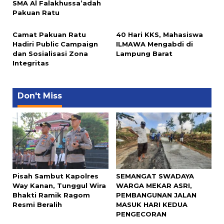
SMA Al Falakhussa’adah
Pakuan Ratu
Camat Pakuan Ratu
40 Hari KKS, Mahasiswa
Hadiri Public Campaign
ILMAWA Mengabdi di
dan Sosialisasi Zona
Lampung Barat
Integritas
Don't Miss
Pisah Sambut Kapolres
SEMANGAT SWADAYA
Way Kanan, Tunggul Wira
WARGA MEKAR ASRI,
Bhakti Ramik Ragom
PEMBANGUNAN JALAN
Resmi Beralih
MASUK HARI KEDUA
PENGECORAN