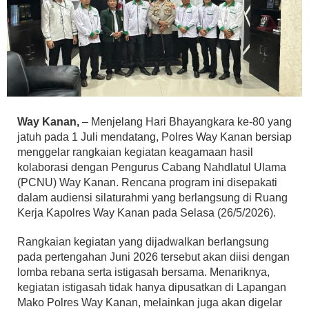
Way Kanan,
– Menjelang Hari Bhayangkara ke-80 yang
jatuh pada 1 Juli mendatang, Polres Way Kanan bersiap
menggelar rangkaian kegiatan keagamaan hasil
kolaborasi dengan Pengurus Cabang Nahdlatul Ulama
(PCNU) Way Kanan. Rencana program ini disepakati
dalam audiensi silaturahmi yang berlangsung di Ruang
Kerja Kapolres Way Kanan pada Selasa (26/5/2026).
Rangkaian kegiatan yang dijadwalkan berlangsung
pada pertengahan Juni 2026 tersebut akan diisi dengan
lomba rebana serta istigasah bersama. Menariknya,
kegiatan istigasah tidak hanya dipusatkan di Lapangan
Mako Polres Way Kanan, melainkan juga akan digelar