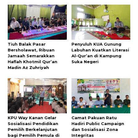
Tiuh Balak Pasar
Penyuluh KUA Gunung
Bersholawat, Ribuan
Labuhan Kuatkan Literasi
Jamaah Semarakkan
Al-Qur’an di Kampung
Haflah Khotmil Qur’an
Suka Negeri
Madin Az Zuhriyah
KPU Way Kanan Gelar
Camat Pakuan Ratu
Sosialisasi Pendidikan
Hadiri Public Campaign
Pemilih Berkelanjutan
dan Sosialisasi Zona
bagi Pemilih Pemula di
Integritas