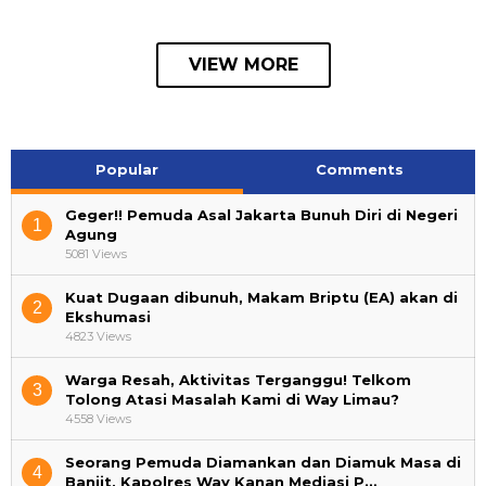
VIEW MORE
Popular
Comments
Geger!! Pemuda Asal Jakarta Bunuh Diri di Negeri
1
Agung
5081 Views
Kuat Dugaan dibunuh, Makam Briptu (EA) akan di
2
Ekshumasi
4823 Views
Warga Resah, Aktivitas Terganggu! Telkom
3
Tolong Atasi Masalah Kami di Way Limau?
4558 Views
Seorang Pemuda Diamankan dan Diamuk Masa di
4
Banjit, Kapolres Way Kanan Mediasi P…