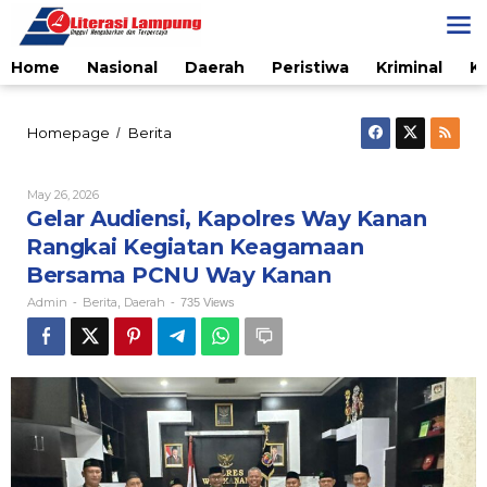
Skip
to
content
Home
Nasional
Daerah
Peristiwa
Kriminal
K
Gelar
Homepage
Berita
/
Audiensi,
Kapolres
Way
By
May 26, 2026
Admin
Kanan
Gelar Audiensi, Kapolres Way Kanan
Rangkai
Rangkai Kegiatan Keagamaan
Kegiatan
Keagamaan
Bersama PCNU Way Kanan
Bersama
Admin
Berita
Daerah
-
,
-
735 Views
PCNU
Way
Kanan