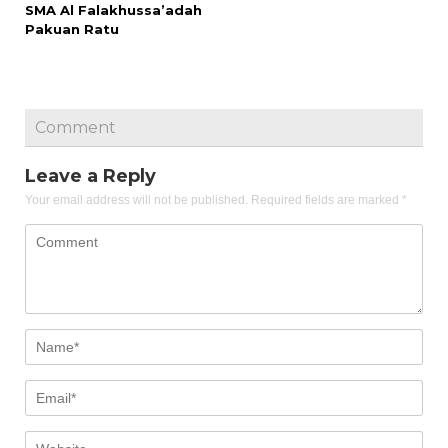
SMA Al Falakhussa’adah
Pakuan Ratu
Comment
Leave a Reply
Your email address will not be published.
Required fields are marked
*