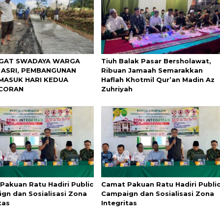
GAT SWADAYA WARGA
Tiuh Balak Pasar Bersholawat,
 ASRI, PEMBANGUNAN
Ribuan Jamaah Semarakkan
MASUK HARI KEDUA
Haflah Khotmil Qur’an Madin Az
CORAN
Zuhriyah
Pakuan Ratu Hadiri Public
Camat Pakuan Ratu Hadiri Publi
gn dan Sosialisasi Zona
Campaign dan Sosialisasi Zona
tas
Integritas