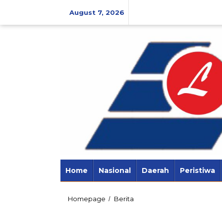
Skip
to
August 7, 2026
content
Home
Nasional
Daerah
Peristiwa
Bejat!
Homepage
Berita
/
Ayah
Perkosa