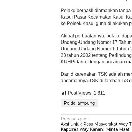
Pelaku berhasil diamankan tanpa
Kasui Pasar Kecamatan Kasui Ka
ke Polsek Kasui guna dilakukan pen
Akibat perbuatannya, pelaku dapat 
Undang-Undang Nomor 17 Tahun 2
Undang-Undang Nomor 1 Tahun 2
23 tahun 2002 tentang Perlindun
KUHPidana, dengan ancaman maks
Dan dikarenakan TSK adalah mer
ancamannya TSK di tambah 1/3 da
Post Views:
1,811
Polda lampung
Post
Previous post
Aksi Unjuk Rasa Masyarakat Way T
navigation
Kapolres Way Kanan: Minta Maaf