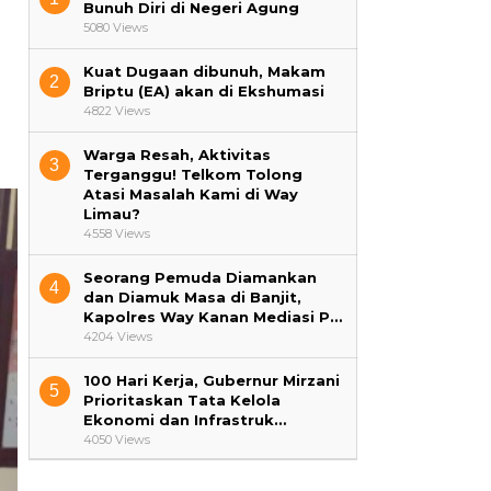
Bunuh Diri di Negeri Agung
5080 Views
Kuat Dugaan dibunuh, Makam
2
Briptu (EA) akan di Ekshumasi
4822 Views
Warga Resah, Aktivitas
3
Terganggu! Telkom Tolong
Atasi Masalah Kami di Way
Limau?
4558 Views
Seorang Pemuda Diamankan
4
dan Diamuk Masa di Banjit,
Kapolres Way Kanan Mediasi P…
4204 Views
100 Hari Kerja, Gubernur Mirzani
5
Prioritaskan Tata Kelola
Ekonomi dan Infrastruk…
4050 Views