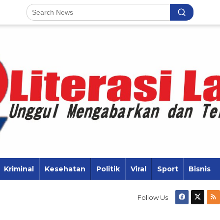
Kriminal
Kesehatan
Politik
Viral
Sport
Bisnis
Follow Us