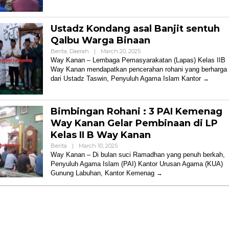
Ustadz Kondang asal Banjit sentuh
Qalbu Warga Binaan
By
Berita
,
Daerah
|
March 20, 2025
Admin
Way Kanan – Lembaga Pemasyarakatan (Lapas) Kelas IIB
Way Kanan mendapatkan pencerahan rohani yang berharga
dari Ustadz Taswin, Penyuluh Agama Islam Kantor
Bimbingan Rohani : 3 PAI Kemenag
Way Kanan Gelar Pembinaan di LP
Kelas II B Way Kanan
By
Berita
|
March 10, 2025
Admin
Way Kanan – Di bulan suci Ramadhan yang penuh berkah,
Penyuluh Agama Islam (PAI) Kantor Urusan Agama (KUA)
Gunung Labuhan, Kantor Kemenag