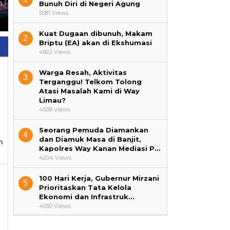
h
Labuhan Kuatkan Literasi Al-
Pemilih Pemula di SMA Al
Bunuh Diri di Negeri Agung
Qur’an di Kampung Suka
Falakhussa’adah Pakuan
5081 Views
Negeri
Ratu
Kuat Dugaan dibunuh, Makam
2
Briptu (EA) akan di Ekshumasi
4822 Views
Warga Resah, Aktivitas
3
Terganggu! Telkom Tolong
Atasi Masalah Kami di Way
Limau?
4558 Views
Seorang Pemuda Diamankan
4
dan Diamuk Masa di Banjit,
n
Kapolres Way Kanan Mediasi P…
4204 Views
100 Hari Kerja, Gubernur Mirzani
5
Prioritaskan Tata Kelola
Ekonomi dan Infrastruk…
4050 Views
B