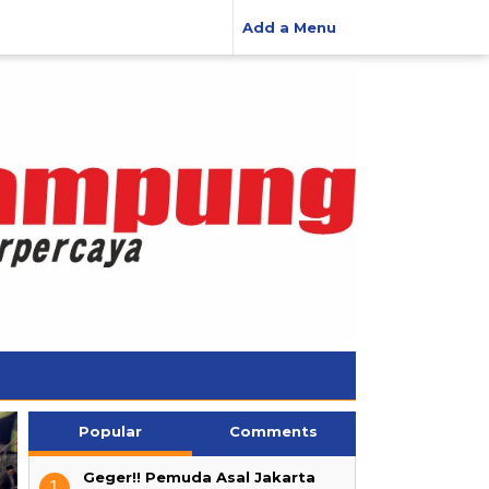
Add a Menu
Popular
Comments
KPU Way Kanan Gelar
Sosialisasi Pendidikan
Penyuluh KUA Gunung
Pemilih Berkelanjutan bagi
Geger!! Pemuda Asal Jakarta
1