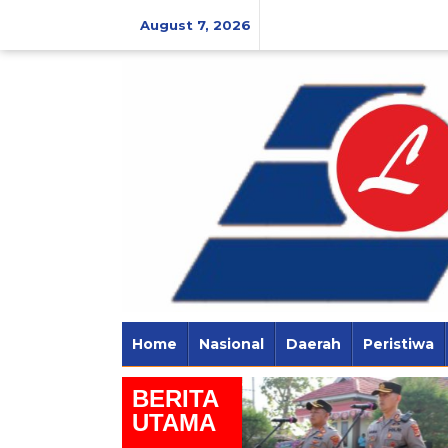
Skip
to
August 7, 2026
content
Home
Nasional
Daerah
Peristiwa
BERITA
KPU Way Kanan Gelar
UTAMA
Sosialisasi Pendidikan
Pemilih Berkelanjutan bagi