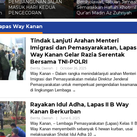
y
PEMBANGUNAN JALAN
Bersholawat, Ribuan Jamaa
MASUK HARI KEDUA
Semarakkan Haflah Khotmil
h
PENGECORAN
Qur’an Madin Az Zuhriyah
apas Way Kanan
Tindak Lanjuti Arahan Menteri
Imigrasi dan Pemasyarakatan, Lapas
Way Kanan Gelar Razia Serentak
Bersama TNI-POLRI
By
Berita
,
Daerah
|
October 26, 2025
Admin
Way Kanan – Dalam rangka menindaklanjuti arahan Menteri
Imigrasi dan Pemasyarakatan melalui Direktur Jenderal
Pemasyarakatan untuk memperkuat pengendalian keamana
di lingkungan Lembaga
Rayakan Idul Adha, Lapas II B Way
Kanan Berkurban
By
Berita
,
Daerah
|
June 6, 2025
Admin
Way Kanan, – Lembaga Pemasyarakatan (Lapas) Kelas II 
Way Kanan menyembelih sebanyak 6 hewan kurban, usai
melaksanakan Sholat Idul Adha 10