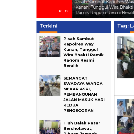
-
Pemilih Pemula di SMA Al
Pisah Sambut Kapolres Wa
Falakhussa’adah Pakuan
Kanan, Tunggul Wira Bhakti
«
»
Ratu
Ramik Ragom Resmi Berali
Terkini
Tag:
L
Pisah Sambut
Kapolres Way
Kanan, Tunggul
Wira Bhakti Ramik
Ragom Resmi
Beralih
SEMANGAT
SWADAYA WARGA
MEKAR ASRI,
PEMBANGUNAN
JALAN MASUK HARI
KEDUA
PENGECORAN
Tiuh Balak Pasar
Bersholawat,
Ribuan Jamaah