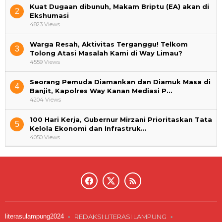
Kuat Dugaan dibunuh, Makam Briptu (EA) akan di
2
Ekshumasi
4823 Views
Warga Resah, Aktivitas Terganggu! Telkom
3
Tolong Atasi Masalah Kami di Way Limau?
4559 Views
Seorang Pemuda Diamankan dan Diamuk Masa di
4
Banjit, Kapolres Way Kanan Mediasi P…
4204 Views
100 Hari Kerja, Gubernur Mirzani Prioritaskan Tata
5
Kelola Ekonomi dan Infrastruk…
4050 Views
literasulampung2024
REDAKSI LITERASI LAMPUNG