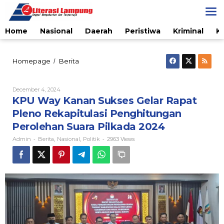
Skip
to
content
Home
Nasional
Daerah
Peristiwa
Kriminal
K
KPU
Homepage
Berita
/
Way
Kanan
Sukses
By
December 4, 2024
Admin
Gelar
KPU Way Kanan Sukses Gelar Rapat
Rapat
Pleno Rekapitulasi Penghitungan
Pleno
Rekapitulasi
Perolehan Suara Pilkada 2024
Penghitungan
Admin
Berita
Nasional
Politik
-
,
,
-
2963 Views
Perolehan
Suara
Pilkada
2024