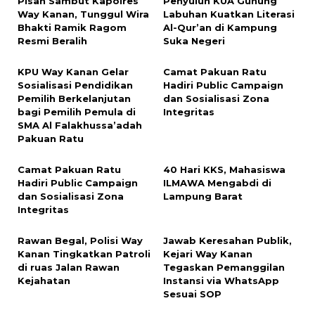
Pisah Sambut Kapolres
Penyuluh KUA Gunung
Way Kanan, Tunggul Wira
Labuhan Kuatkan Literasi
Bhakti Ramik Ragom
Al-Qur’an di Kampung
Resmi Beralih
Suka Negeri
KPU Way Kanan Gelar
Camat Pakuan Ratu
Sosialisasi Pendidikan
Hadiri Public Campaign
Pemilih Berkelanjutan
dan Sosialisasi Zona
bagi Pemilih Pemula di
Integritas
SMA Al Falakhussa’adah
Pakuan Ratu
Camat Pakuan Ratu
40 Hari KKS, Mahasiswa
Hadiri Public Campaign
ILMAWA Mengabdi di
dan Sosialisasi Zona
Lampung Barat
Integritas
Rawan Begal, Polisi Way
Jawab Keresahan Publik,
Kanan Tingkatkan Patroli
Kejari Way Kanan
di ruas Jalan Rawan
Tegaskan Pemanggilan
Kejahatan
Instansi via WhatsApp
Sesuai SOP