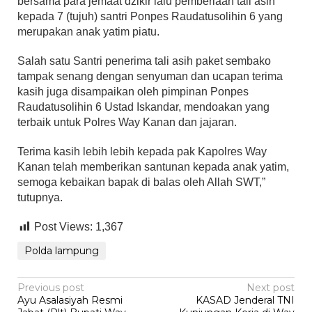
bersama para jemaat dzikir lalu pemberiaan tali asih
kepada 7 (tujuh) santri Ponpes Raudatusolihin 6 yang
merupakan anak yatim piatu.
Salah satu Santri penerima tali asih paket sembako
tampak senang dengan senyuman dan ucapan terima
kasih juga disampaikan oleh pimpinan Ponpes
Raudatusolihin 6 Ustad Iskandar, mendoakan yang
terbaik untuk Polres Way Kanan dan jajaran.
Terima kasih lebih lebih kepada pak Kapolres Way
Kanan telah memberikan santunan kepada anak yatim,
semoga kebaikan bapak di balas oleh Allah SWT,”
tutupnya.
Post Views:
1,367
Polda lampung
Post
Previous post
Next post
Ayu Asalasiyah Resmi
KASAD Jenderal TNI
navigation