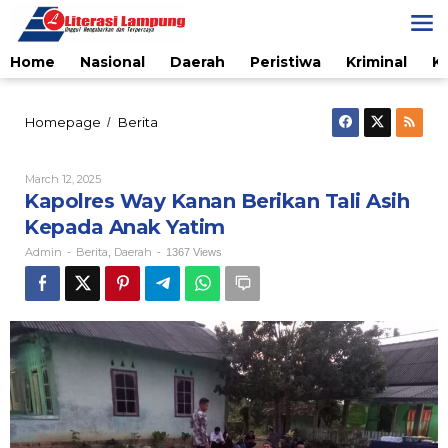
Skip
to
content
Home
Nasional
Daerah
Peristiwa
Kriminal
K
Kapolres
Homepage
Berita
/
Way
Kanan
Berikan
By
March 12, 2025
Admin
Tali
Kapolres Way Kanan Berikan Tali Asih
Asih
Kepada Anak Yatim
Kepada
Anak
Admin
Berita
Daerah
-
,
-
1367 Views
Yatim