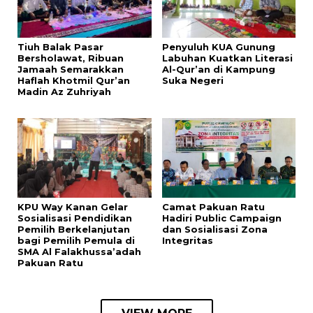
Tiuh Balak Pasar
Penyuluh KUA Gunung
Bersholawat, Ribuan
Labuhan Kuatkan Literasi
Jamaah Semarakkan
Al-Qur’an di Kampung
Haflah Khotmil Qur’an
Suka Negeri
Madin Az Zuhriyah
KPU Way Kanan Gelar
Camat Pakuan Ratu
Sosialisasi Pendidikan
Hadiri Public Campaign
Pemilih Berkelanjutan
dan Sosialisasi Zona
bagi Pemilih Pemula di
Integritas
SMA Al Falakhussa’adah
Pakuan Ratu