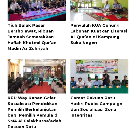
Tiuh Balak Pasar
Penyuluh KUA Gunung
Bersholawat, Ribuan
Labuhan Kuatkan Literasi
Jamaah Semarakkan
Al-Qur’an di Kampung
Haflah Khotmil Qur’an
Suka Negeri
Madin Az Zuhriyah
KPU Way Kanan Gelar
Camat Pakuan Ratu
Sosialisasi Pendidikan
Hadiri Public Campaign
Pemilih Berkelanjutan
dan Sosialisasi Zona
bagi Pemilih Pemula di
Integritas
SMA Al Falakhussa’adah
Pakuan Ratu