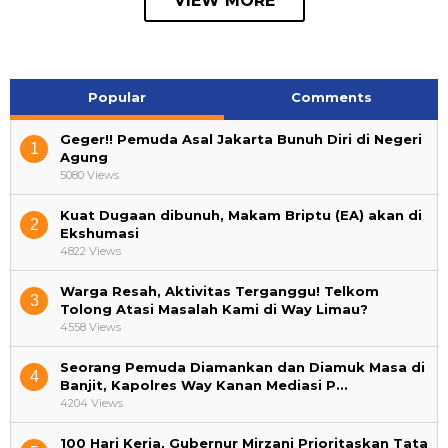
VIEW MORE
Popular
Comments
Geger!! Pemuda Asal Jakarta Bunuh Diri di Negeri
1
Agung
5080 Views
Kuat Dugaan dibunuh, Makam Briptu (EA) akan di
2
Ekshumasi
4822 Views
Warga Resah, Aktivitas Terganggu! Telkom
3
Tolong Atasi Masalah Kami di Way Limau?
4558 Views
Seorang Pemuda Diamankan dan Diamuk Masa di
4
Banjit, Kapolres Way Kanan Mediasi P…
4204 Views
100 Hari Kerja, Gubernur Mirzani Prioritaskan Tata