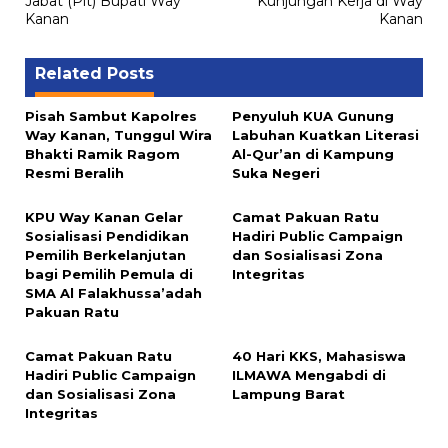
Jabat (Plt) Bupati Way
Kunjungan Kerja di Way
Kanan
Kanan
Related Posts
Pisah Sambut Kapolres
Penyuluh KUA Gunung
Way Kanan, Tunggul Wira
Labuhan Kuatkan Literasi
Bhakti Ramik Ragom
Al-Qur’an di Kampung
Resmi Beralih
Suka Negeri
KPU Way Kanan Gelar
Camat Pakuan Ratu
Sosialisasi Pendidikan
Hadiri Public Campaign
Pemilih Berkelanjutan
dan Sosialisasi Zona
bagi Pemilih Pemula di
Integritas
SMA Al Falakhussa’adah
Pakuan Ratu
Camat Pakuan Ratu
40 Hari KKS, Mahasiswa
Hadiri Public Campaign
ILMAWA Mengabdi di
dan Sosialisasi Zona
Lampung Barat
Integritas