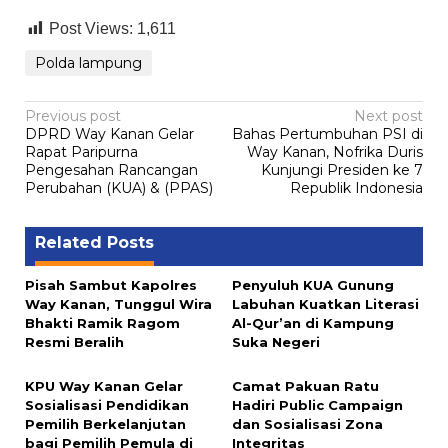
Post Views:
1,611
Polda lampung
Post
Previous post
Next post
DPRD Way Kanan Gelar
Bahas Pertumbuhan PSI di
navigation
Rapat Paripurna
Way Kanan, Nofrika Duris
Pengesahan Rancangan
Kunjungi Presiden ke 7
Perubahan (KUA) & (PPAS)
Republik Indonesia
Related Posts
Pisah Sambut Kapolres
Penyuluh KUA Gunung
Way Kanan, Tunggul Wira
Labuhan Kuatkan Literasi
Bhakti Ramik Ragom
Al-Qur’an di Kampung
Resmi Beralih
Suka Negeri
KPU Way Kanan Gelar
Camat Pakuan Ratu
Sosialisasi Pendidikan
Hadiri Public Campaign
Pemilih Berkelanjutan
dan Sosialisasi Zona
bagi Pemilih Pemula di
Integritas