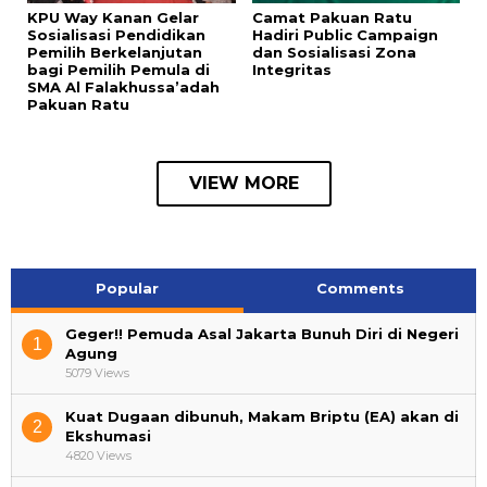
KPU Way Kanan Gelar
Camat Pakuan Ratu
Sosialisasi Pendidikan
Hadiri Public Campaign
Pemilih Berkelanjutan
dan Sosialisasi Zona
bagi Pemilih Pemula di
Integritas
SMA Al Falakhussa’adah
Pakuan Ratu
VIEW MORE
Popular
Comments
Geger!! Pemuda Asal Jakarta Bunuh Diri di Negeri
1
Agung
5079 Views
Kuat Dugaan dibunuh, Makam Briptu (EA) akan di
2
Ekshumasi
4820 Views