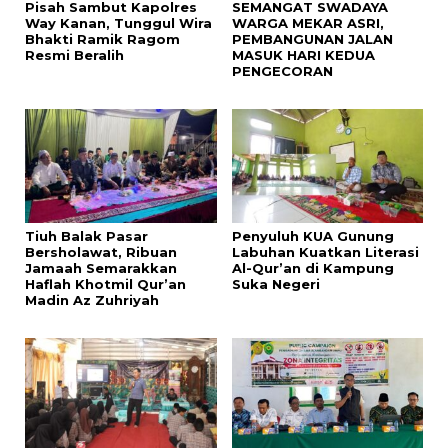
Pisah Sambut Kapolres
SEMANGAT SWADAYA
Way Kanan, Tunggul Wira
WARGA MEKAR ASRI,
Bhakti Ramik Ragom
PEMBANGUNAN JALAN
Resmi Beralih
MASUK HARI KEDUA
PENGECORAN
Tiuh Balak Pasar
Penyuluh KUA Gunung
Bersholawat, Ribuan
Labuhan Kuatkan Literasi
Jamaah Semarakkan
Al-Qur’an di Kampung
Haflah Khotmil Qur’an
Suka Negeri
Madin Az Zuhriyah