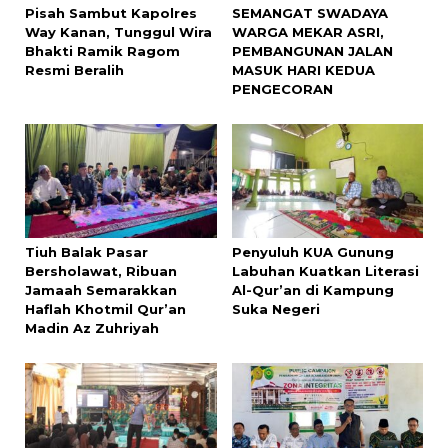
Pisah Sambut Kapolres
SEMANGAT SWADAYA
Way Kanan, Tunggul Wira
WARGA MEKAR ASRI,
Bhakti Ramik Ragom
PEMBANGUNAN JALAN
Resmi Beralih
MASUK HARI KEDUA
PENGECORAN
Tiuh Balak Pasar
Penyuluh KUA Gunung
Bersholawat, Ribuan
Labuhan Kuatkan Literasi
Jamaah Semarakkan
Al-Qur’an di Kampung
Haflah Khotmil Qur’an
Suka Negeri
Madin Az Zuhriyah