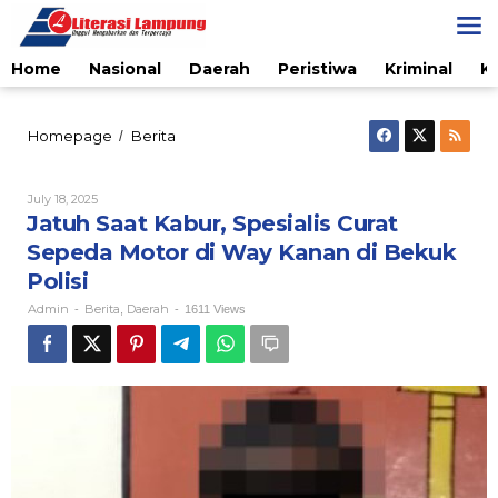
Skip
to
content
Home
Nasional
Daerah
Peristiwa
Kriminal
K
Jatuh
Homepage
Berita
/
Saat
Kabur,
Spesialis
By
July 18, 2025
Admin
Curat
Jatuh Saat Kabur, Spesialis Curat
Sepeda
Sepeda Motor di Way Kanan di Bekuk
Motor
di
Polisi
Way
Admin
Berita
Daerah
-
,
-
1611 Views
Kanan
di
Bekuk
Polisi