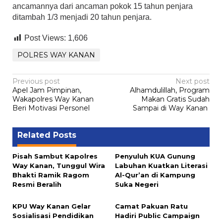
ancamannya dari ancaman pokok 15 tahun penjara
ditambah 1/3 menjadi 20 tahun penjara.
Post Views:
1,606
POLRES WAY KANAN
Post
Previous post
Next post
Apel Jam Pimpinan,
Alhamdulillah, Program
navigation
Wakapolres Way Kanan
Makan Gratis Sudah
Beri Motivasi Personel
Sampai di Way Kanan
Related Posts
Pisah Sambut Kapolres
Penyuluh KUA Gunung
Way Kanan, Tunggul Wira
Labuhan Kuatkan Literasi
Bhakti Ramik Ragom
Al-Qur’an di Kampung
Resmi Beralih
Suka Negeri
KPU Way Kanan Gelar
Camat Pakuan Ratu
Sosialisasi Pendidikan
Hadiri Public Campaign