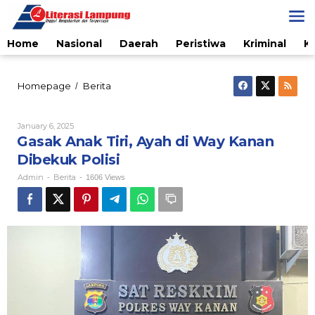
Skip
to
content
Home
Nasional
Daerah
Peristiwa
Kriminal
K
Gasak
Homepage
Berita
/
Anak
Tiri,
Ayah
By
January 6, 2025
Admin
di
Gasak Anak Tiri, Ayah di Way Kanan
Way
Dibekuk Polisi
Kanan
Dibekuk
Admin
Berita
-
-
1606 Views
Polisi