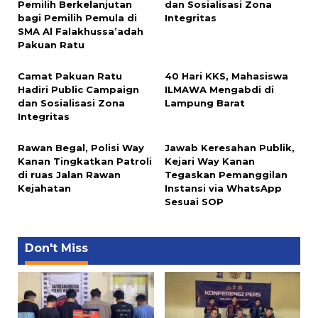
Pemilih Berkelanjutan
dan Sosialisasi Zona
bagi Pemilih Pemula di
Integritas
SMA Al Falakhussa’adah
Pakuan Ratu
Camat Pakuan Ratu
40 Hari KKS, Mahasiswa
Hadiri Public Campaign
ILMAWA Mengabdi di
dan Sosialisasi Zona
Lampung Barat
Integritas
Rawan Begal, Polisi Way
Jawab Keresahan Publik,
Kanan Tingkatkan Patroli
Kejari Way Kanan
di ruas Jalan Rawan
Tegaskan Pemanggilan
Kejahatan
Instansi via WhatsApp
Sesuai SOP
Don't Miss