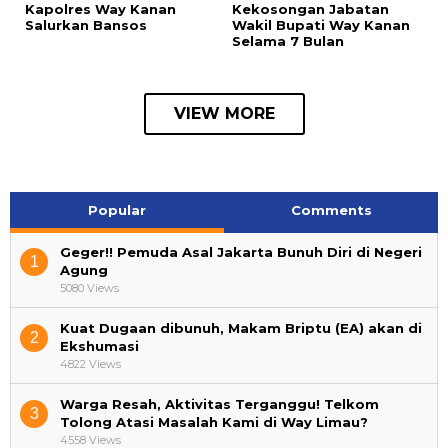
Kapolres Way Kanan
Kekosongan Jabatan
Salurkan Bansos
Wakil Bupati Way Kanan
Selama 7 Bulan
VIEW MORE
Popular
Comments
Geger!! Pemuda Asal Jakarta Bunuh Diri di Negeri
1
Agung
5080 Views
Kuat Dugaan dibunuh, Makam Briptu (EA) akan di
2
Ekshumasi
4822 Views
Warga Resah, Aktivitas Terganggu! Telkom
3
Tolong Atasi Masalah Kami di Way Limau?
4558 Views