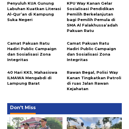
Penyuluh KUA Gunung
KPU Way Kanan Gelar
Labuhan Kuatkan Literasi
Sosialisasi Pendidikan
Al-Qur’an di Kampung
Pemilih Berkelanjutan
Suka Negeri
bagi Pemilih Pemula di
SMA Al Falakhussa’adah
Pakuan Ratu
Camat Pakuan Ratu
Camat Pakuan Ratu
Hadiri Public Campaign
Hadiri Public Campaign
dan Sosialisasi Zona
dan Sosialisasi Zona
Integritas
Integritas
40 Hari KKS, Mahasiswa
Rawan Begal, Polisi Way
ILMAWA Mengabdi di
Kanan Tingkatkan Patroli
Lampung Barat
di ruas Jalan Rawan
Kejahatan
Don't Miss