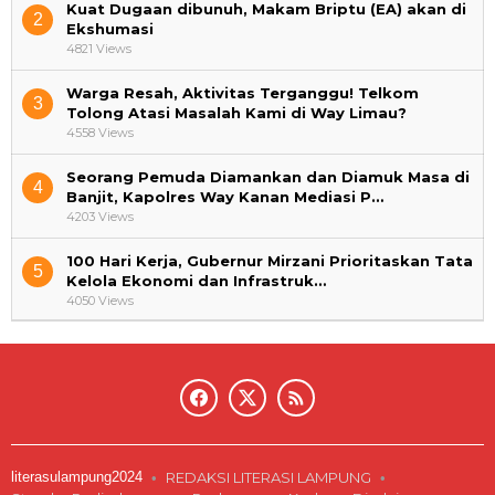
Kuat Dugaan dibunuh, Makam Briptu (EA) akan di
2
Ekshumasi
4821 Views
Warga Resah, Aktivitas Terganggu! Telkom
3
Tolong Atasi Masalah Kami di Way Limau?
4558 Views
Seorang Pemuda Diamankan dan Diamuk Masa di
4
Banjit, Kapolres Way Kanan Mediasi P…
4203 Views
100 Hari Kerja, Gubernur Mirzani Prioritaskan Tata
5
Kelola Ekonomi dan Infrastruk…
4050 Views
literasulampung2024
REDAKSI LITERASI LAMPUNG