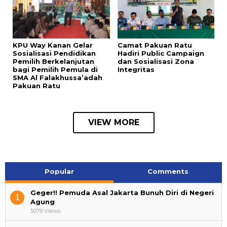
KPU Way Kanan Gelar
Camat Pakuan Ratu
Sosialisasi Pendidikan
Hadiri Public Campaign
Pemilih Berkelanjutan
dan Sosialisasi Zona
bagi Pemilih Pemula di
Integritas
SMA Al Falakhussa’adah
Pakuan Ratu
VIEW MORE
Popular
Comments
Geger!! Pemuda Asal Jakarta Bunuh Diri di Negeri
1
Agung
5079 Views