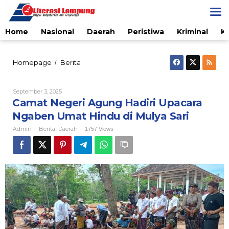
Skip
to
content
Home
Nasional
Daerah
Peristiwa
Kriminal
K
Camat
Homepage
Berita
/
Negeri
Agung
Hadiri
By
September 3, 2025
Admin
Upacara
Camat Negeri Agung Hadiri Upacara
Ngaben
Ngaben Umat Hindu di Mulya Sari
Umat
Hindu
Admin
Berita
Daerah
-
,
-
1757 Views
di
Mulya
Sari