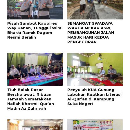
Pisah Sambut Kapolres
SEMANGAT SWADAYA
Way Kanan, Tunggul Wira
WARGA MEKAR ASRI,
Bhakti Ramik Ragom
PEMBANGUNAN JALAN
Resmi Beralih
MASUK HARI KEDUA
PENGECORAN
Tiuh Balak Pasar
Penyuluh KUA Gunung
Bersholawat, Ribuan
Labuhan Kuatkan Literasi
Jamaah Semarakkan
Al-Qur’an di Kampung
Haflah Khotmil Qur’an
Suka Negeri
Madin Az Zuhriyah