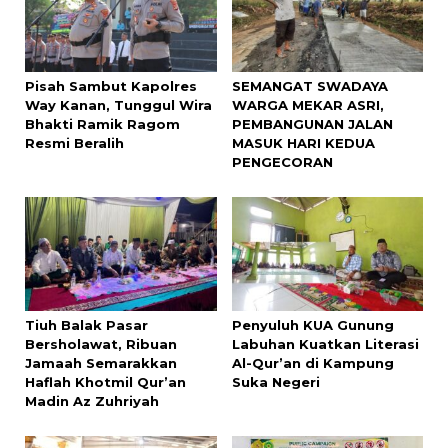
Pisah Sambut Kapolres
SEMANGAT SWADAYA
Way Kanan, Tunggul Wira
WARGA MEKAR ASRI,
Bhakti Ramik Ragom
PEMBANGUNAN JALAN
Resmi Beralih
MASUK HARI KEDUA
PENGECORAN
Tiuh Balak Pasar
Penyuluh KUA Gunung
Bersholawat, Ribuan
Labuhan Kuatkan Literasi
Jamaah Semarakkan
Al-Qur’an di Kampung
Haflah Khotmil Qur’an
Suka Negeri
Madin Az Zuhriyah