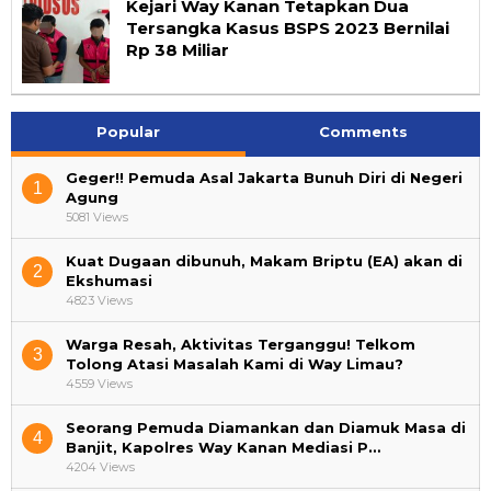
Kejari Way Kanan Tetapkan Dua
Tersangka Kasus BSPS 2023 Bernilai
Rp 38 Miliar
Popular
Comments
Geger!! Pemuda Asal Jakarta Bunuh Diri di Negeri
1
Agung
5081 Views
Kuat Dugaan dibunuh, Makam Briptu (EA) akan di
2
Ekshumasi
4823 Views
Warga Resah, Aktivitas Terganggu! Telkom
3
Tolong Atasi Masalah Kami di Way Limau?
4559 Views
Seorang Pemuda Diamankan dan Diamuk Masa di
4
Banjit, Kapolres Way Kanan Mediasi P…
4204 Views