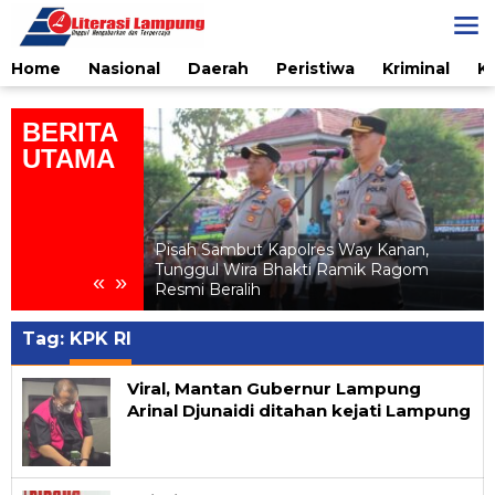
Skip
to
content
Home
Nasional
Daerah
Peristiwa
Kriminal
K
BERITA
UTAMA
ialisasi
elanjutan bagi
Pisah Sambut Kapolres Way Kanan,
Al
Tunggul Wira Bhakti Ramik Ragom
«
»
n Ratu
Resmi Beralih
Tag:
KPK RI
Viral, Mantan Gubernur Lampung
Arinal Djunaidi ditahan kejati Lampung