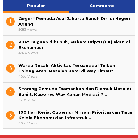
Popular
Comments
Geger!! Pemuda Asal Jakarta Bunuh Diri di Negeri
1
Agung
5083 Views
Kuat Dugaan dibunuh, Makam Briptu (EA) akan di
2
Ekshumasi
4824 Views
Warga Resah, Aktivitas Terganggu! Telkom
3
Tolong Atasi Masalah Kami di Way Limau?
4563 Views
Seorang Pemuda Diamankan dan Diamuk Masa di
4
Banjit, Kapolres Way Kanan Mediasi P…
4205 Views
100 Hari Kerja, Gubernur Mirzani Prioritaskan Tata
5
Kelola Ekonomi dan Infrastruk…
4050 Views