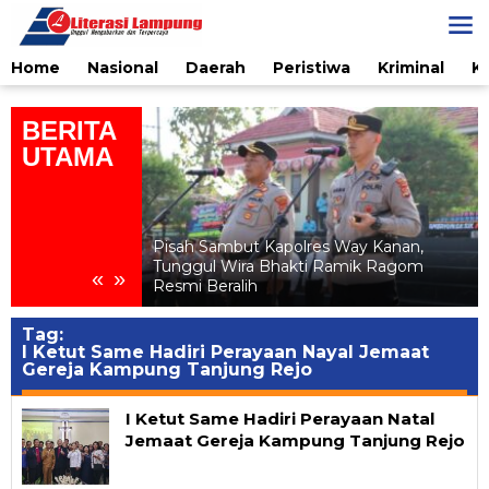
Skip
to
content
Home
Nasional
Daerah
Peristiwa
Kriminal
K
BERITA
UTAMA
ialisasi
elanjutan bagi
Pisah Sambut Kapolres Way Kanan,
Al
Tunggul Wira Bhakti Ramik Ragom
«
»
n Ratu
Resmi Beralih
Tag:
I Ketut Same Hadiri Perayaan Nayal Jemaat
Gereja Kampung Tanjung Rejo
I Ketut Same Hadiri Perayaan Natal
Jemaat Gereja Kampung Tanjung Rejo