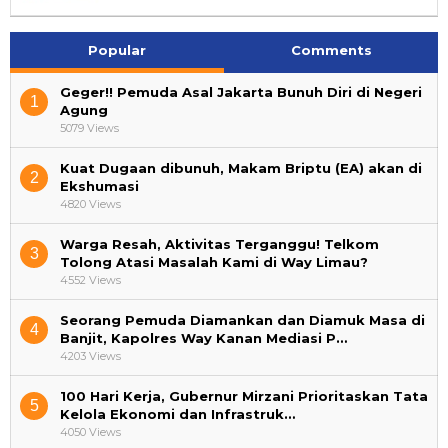
Popular
Comments
Geger!! Pemuda Asal Jakarta Bunuh Diri di Negeri
1
Agung
5079 Views
Kuat Dugaan dibunuh, Makam Briptu (EA) akan di
2
Ekshumasi
4820 Views
Warga Resah, Aktivitas Terganggu! Telkom
3
Tolong Atasi Masalah Kami di Way Limau?
4552 Views
Seorang Pemuda Diamankan dan Diamuk Masa di
4
Banjit, Kapolres Way Kanan Mediasi P…
4203 Views
100 Hari Kerja, Gubernur Mirzani Prioritaskan Tata
5
Kelola Ekonomi dan Infrastruk…
4050 Views