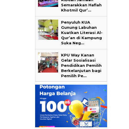
Semarakkan Haflah
Khotmil Qur’…
Penyuluh KUA
Gunung Labuhan
Kuatkan Literasi Al-
Qur’an di Kampung
Suka Neg…
KPU Way Kanan
Gelar Sosialisasi
Pendidikan Pemilih
Berkelanjutan bagi
Pemilih Pe…