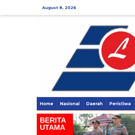
Skip
to
August 8, 2026
content
Home
Nasional
Daerah
Peristiwa
BERITA
KPU Way Kanan Gelar
UTAMA
Sosialisasi Pendidikan
Pemilih Berkelanjutan bagi