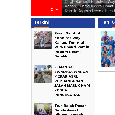
-
Pemilih Pemula di SMA Al
Pisah Sambut Kapolres Wa
Falakhussa’adah Pakuan
Kanan, Tunggul Wira Bhakti
«
»
Ratu
Ramik Ragom Resmi Berali
Terkini
Tag:
G
Pisah Sambut
Kapolres Way
Kanan, Tunggul
Wira Bhakti Ramik
Ragom Resmi
Beralih
SEMANGAT
SWADAYA WARGA
MEKAR ASRI,
PEMBANGUNAN
JALAN MASUK HARI
KEDUA
PENGECORAN
Tiuh Balak Pasar
Bersholawat,
Ribuan Jamaah