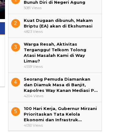
h
Labuhan Kuatkan Literasi Al-
Pemilih Pemula di SMA Al
Bunuh Diri di Negeri Agung
Qur’an di Kampung Suka
Falakhussa’adah Pakuan
5081 Views
Negeri
Ratu
Kuat Dugaan dibunuh, Makam
2
Briptu (EA) akan di Ekshumasi
4823 Views
Warga Resah, Aktivitas
3
Terganggu! Telkom Tolong
Atasi Masalah Kami di Way
Limau?
4559 Views
Seorang Pemuda Diamankan
4
dan Diamuk Masa di Banjit,
Kapolres Way Kanan Mediasi P…
4204 Views
100 Hari Kerja, Gubernur Mirzani
5
Prioritaskan Tata Kelola
Ekonomi dan Infrastruk…
4050 Views