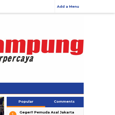
Add a Menu
Popular
Comments
KPU Way Kanan Gelar
Sosialisasi Pendidikan
Penyuluh KUA Gunung
Pemilih Berkelanjutan bagi
Geger!! Pemuda Asal Jakarta
1