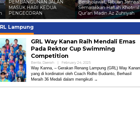
y
PEMBANGUNAN JALAN
Bersholawat, Ribuan Jamaa
MASUK HARI KEDUA
Semarakkan Haflah Khotmil
h
PENGECORAN
Qur’an Madin Az Zuhriyah
RL Lampung
GRL Way Kanan Raih Mendali Emas
Pada Rektor Cup Swimming
Competition
By
Berita
,
Daerah
|
February 24, 2025
Admin
Way Kanna, – Gerakan Renang Lampung (GRL) Way Kanan
yang di kordinatori oleh Coach Ridho Budianto, Berhasil
Meraih 36 Medali dalam mengikuti