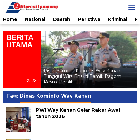
Skip
to
content
Home
Nasional
Daerah
Peristiwa
Kriminal
K
BERITA
UTAMA
ialisasi
elanjutan bagi
Pisah Sambut Kapolres Way Kanan,
Al
Tunggul Wira Bhakti Ramik Ragom
«
»
n Ratu
Resmi Beralih
Tag:
Dinas Kominfo Way Kanan
PWI Way Kanan Gelar Raker Awal
tahun 2026