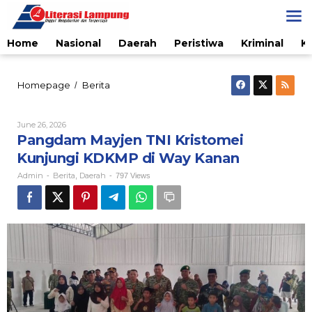
Skip
to
content
Home
Nasional
Daerah
Peristiwa
Kriminal
K
Pangdam
Homepage
Berita
/
Mayjen
TNI
Kristomei
By
June 26, 2026
Admin
Kunjungi
Pangdam Mayjen TNI Kristomei
KDKMP
Kunjungi KDKMP di Way Kanan
di
Way
Admin
Berita
Daerah
-
,
-
797 Views
Kanan