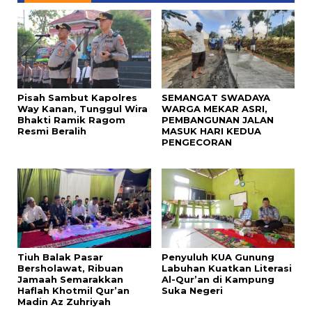
Pisah Sambut Kapolres
SEMANGAT SWADAYA
Way Kanan, Tunggul Wira
WARGA MEKAR ASRI,
Bhakti Ramik Ragom
PEMBANGUNAN JALAN
Resmi Beralih
MASUK HARI KEDUA
PENGECORAN
Tiuh Balak Pasar
Penyuluh KUA Gunung
Bersholawat, Ribuan
Labuhan Kuatkan Literasi
Jamaah Semarakkan
Al-Qur’an di Kampung
Haflah Khotmil Qur’an
Suka Negeri
Madin Az Zuhriyah