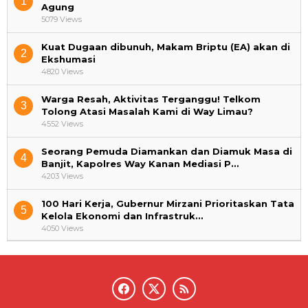
1
Agung
5079 Views
Kuat Dugaan dibunuh, Makam Briptu (EA) akan di
2
Ekshumasi
4820 Views
Warga Resah, Aktivitas Terganggu! Telkom
3
Tolong Atasi Masalah Kami di Way Limau?
4552 Views
Seorang Pemuda Diamankan dan Diamuk Masa di
4
Banjit, Kapolres Way Kanan Mediasi P…
4203 Views
100 Hari Kerja, Gubernur Mirzani Prioritaskan Tata
5
Kelola Ekonomi dan Infrastruk…
4050 Views