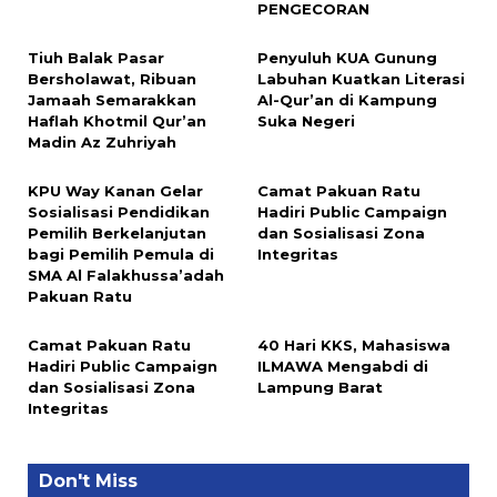
PENGECORAN
Tiuh Balak Pasar
Penyuluh KUA Gunung
Bersholawat, Ribuan
Labuhan Kuatkan Literasi
Jamaah Semarakkan
Al-Qur’an di Kampung
Haflah Khotmil Qur’an
Suka Negeri
Madin Az Zuhriyah
KPU Way Kanan Gelar
Camat Pakuan Ratu
Sosialisasi Pendidikan
Hadiri Public Campaign
Pemilih Berkelanjutan
dan Sosialisasi Zona
bagi Pemilih Pemula di
Integritas
SMA Al Falakhussa’adah
Pakuan Ratu
Camat Pakuan Ratu
40 Hari KKS, Mahasiswa
Hadiri Public Campaign
ILMAWA Mengabdi di
dan Sosialisasi Zona
Lampung Barat
Integritas
Don't Miss