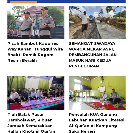
Pisah Sambut Kapolres
SEMANGAT SWADAYA
Way Kanan, Tunggul Wira
WARGA MEKAR ASRI,
Bhakti Ramik Ragom
PEMBANGUNAN JALAN
Resmi Beralih
MASUK HARI KEDUA
PENGECORAN
Tiuh Balak Pasar
Penyuluh KUA Gunung
Bersholawat, Ribuan
Labuhan Kuatkan Literasi
Jamaah Semarakkan
Al-Qur’an di Kampung
Haflah Khotmil Qur’an
Suka Negeri