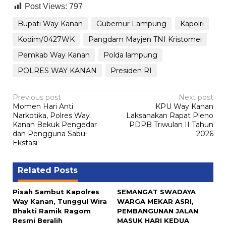
Post Views:
797
Bupati Way Kanan
Gubernur Lampung
Kapolri
Kodim/0427WK
Pangdam Mayjen TNI Kristomei
Pemkab Way Kanan
Polda lampung
POLRES WAY KANAN
Presiden RI
Post
Previous post
Next post
Momen Hari Anti
KPU Way Kanan
navigation
Narkotika, Polres Way
Laksanakan Rapat Pleno
Kanan Bekuk Pengedar
PDPB Triwulan II Tahun
dan Pengguna Sabu-
2026
Ekstasi
Related Posts
Pisah Sambut Kapolres
SEMANGAT SWADAYA
Way Kanan, Tunggul Wira
WARGA MEKAR ASRI,
Bhakti Ramik Ragom
PEMBANGUNAN JALAN
Resmi Beralih
MASUK HARI KEDUA