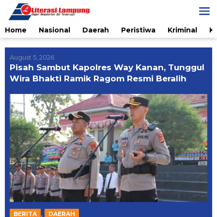
Skip
to
content
Home
Nasional
Daerah
Peristiwa
Kriminal
K
August 5, 2026
Pisah Sambut Kapolres Way Kanan, Tunggul
Wira Bhakti Ramik Ragom Resmi Beralih
,
BERITA
DAERAH