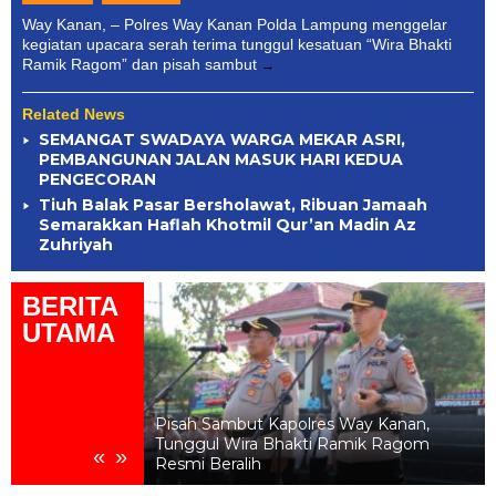
Way Kanan, – Polres Way Kanan Polda Lampung menggelar
kegiatan upacara serah terima tunggul kesatuan “Wira Bhakti
Ramik Ragom” dan pisah sambut
Related News
SEMANGAT SWADAYA WARGA MEKAR ASRI,
PEMBANGUNAN JALAN MASUK HARI KEDUA
PENGECORAN
Tiuh Balak Pasar Bersholawat, Ribuan Jamaah
Semarakkan Haflah Khotmil Qur’an Madin Az
Zuhriyah
BERITA
UTAMA
 Way Kanan,
SEMANGAT SWADAYA WARGA MEKAR
Ramik Ragom
ASRI, PEMBANGUNAN JALAN MASUK
«
»
HARI KEDUA PENGECORAN