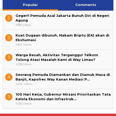
Popular
Comments
Geger!! Pemuda Asal Jakarta Bunuh Diri di Negeri
1
Agung
5080 Views
Kuat Dugaan dibunuh, Makam Briptu (EA) akan di
2
Ekshumasi
4822 Views
Warga Resah, Aktivitas Terganggu! Telkom
3
Tolong Atasi Masalah Kami di Way Limau?
4558 Views
Seorang Pemuda Diamankan dan Diamuk Masa di
4
Banjit, Kapolres Way Kanan Mediasi P…
4204 Views
100 Hari Kerja, Gubernur Mirzani Prioritaskan Tata
5
Kelola Ekonomi dan Infrastruk…
4050 Views