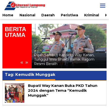
Skip
to
content
Home
Nasional
Daerah
Peristiwa
Kriminal
K
BERITA
UTAMA
ialisasi
elanjutan bagi
Pisah Sambut Kapolres Way Kanan,
Al
Tunggul Wira Bhakti Ramik Ragom
«
»
n Ratu
Resmi Beralih
Tag:
Kemudik Munggak
Bupati Way Kanan Buka PKD Tahun
2024 dengan Tema “Kemudik
Munggak”